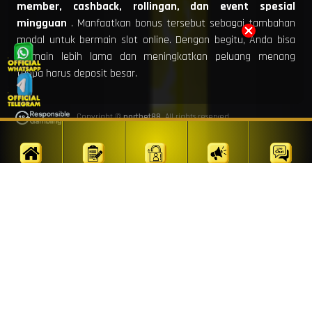
member, cashback, rollingan, dan event spesial
mingguan
. Manfaatkan bonus tersebut sebagai tambahan
modal untuk bermain slot online. Dengan begitu, Anda bisa
bermain lebih lama dan meningkatkan peluang menang
tanpa harus deposit besar.
Copyright ©
portbet88
, All rights reserved.
Home
Daftar
Login
Promosi
Livechat