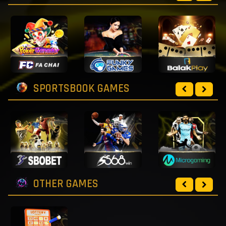
SPORTSBOOK GAMES
OTHER GAMES