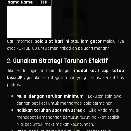
Nama Game
RTP
Sweet Bonanza
96.5%
Gate of Olympus
96.1%
Mahjong Ways
96.8%
Wild West Gold
96.0%
Cari informasi
pola slot hari ini
atau
jam gacor
melalui live
chat PORTBET88 untuk meningkatkan peluang menang.
2.
Gunakan Strategi Taruhan Efektif
Jika Anda ingin bermain dengan
modal kecil tapi tetap
bisa JP
, gunakan strategi taruhan yang cerdas. Berikut tips
praktis:
Mulai dengan taruhan minimum
– Lakukan spin awal
dengan bet kecil untuk mengamati pola permainan.
Naikkan taruhan saat win streak
– Jika Anda mulai
mendapat kemenangan berturut-turut, naikkan sedikit
nilai bet untuk maksimalkan keuntungan.