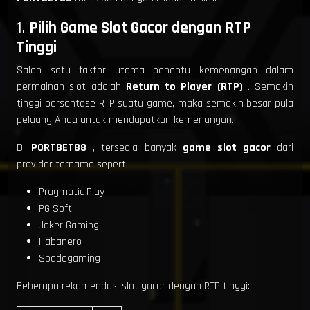
1.
Pilih Game Slot Gacor dengan RTP
Tinggi
Salah satu faktor utama penentu kemenangan dalam
permainan slot adalah
Return to Player (RTP)
. Semakin
tinggi persentase RTP suatu game, maka semakin besar pula
peluang Anda untuk mendapatkan kemenangan.
Di
PORTBET88
, tersedia banyak
game slot gacor
dari
provider ternama seperti:
Pragmatic Play
PG Soft
Joker Gaming
Habanero
Spadegaming
Beberapa rekomendasi slot gacor dengan RTP tinggi: