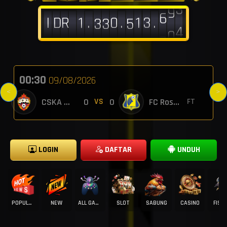
9
0
0
2
2
2
4
6
7
7
9
9
1
9
9
2
4
0
6
5
3
0
I
D
R
.
.
.
1
1
3
3
5
5
6
6
8
8
0
8
0
1
5
9
4
7
4
1
2
2
4
4
6
4
5
5
7
7
9
7
1
0
6
8
3
8
2
3
3
5
5
5
7
3
4
4
6
6
8
6
2
9
7
00:30
09/08/2026
<
>
CSKA Moscow
0
0
FC Rostov
VS
FT
LOGIN
DAFTAR
UNDUH
POPULAR
NEW
ALL GAME
SLOT
SABUNG
CASINO
FISH