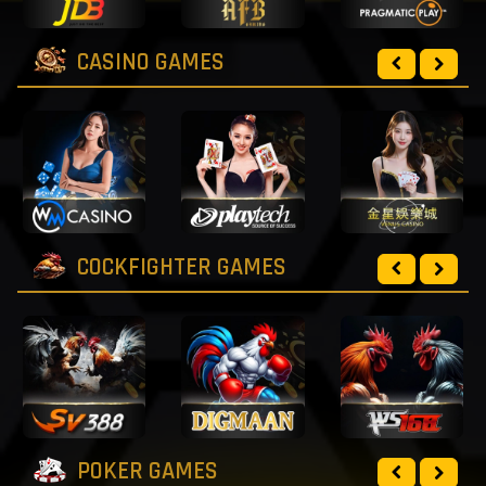
CASINO GAMES
COCKFIGHTER GAMES
POKER GAMES