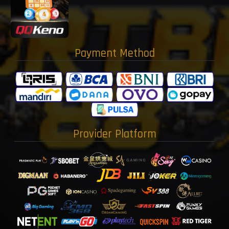
Payment Method
Provider Platform