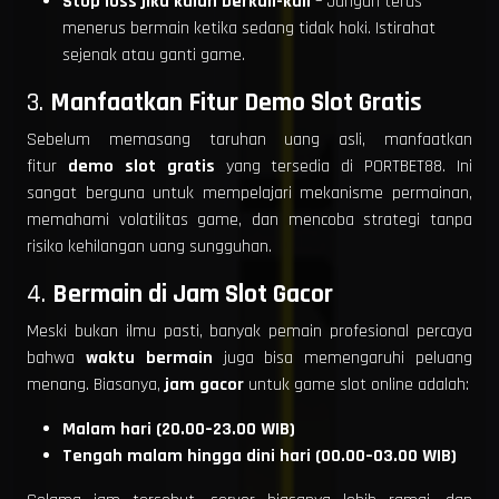
Stop loss jika kalah berkali-kali
– Jangan terus
menerus bermain ketika sedang tidak hoki. Istirahat
sejenak atau ganti game.
3.
Manfaatkan Fitur Demo Slot Gratis
Sebelum memasang taruhan uang asli, manfaatkan
fitur
demo slot gratis
yang tersedia di PORTBET88. Ini
sangat berguna untuk mempelajari mekanisme permainan,
memahami volatilitas game, dan mencoba strategi tanpa
risiko kehilangan uang sungguhan.
4.
Bermain di Jam Slot Gacor
Meski bukan ilmu pasti, banyak pemain profesional percaya
bahwa
waktu bermain
juga bisa memengaruhi peluang
menang. Biasanya,
jam gacor
untuk game slot online adalah:
Malam hari (20.00–23.00 WIB)
Tengah malam hingga dini hari (00.00–03.00 WIB)