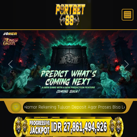
X
Previous
Next
k Nomor Rekening Tujuan Deposit Agar Proses Bisa Lebih Cepat.
8
9
9
1
1
1
3
8
7
8
4
8
7
0
0
0
2
2
3
3
5
1
6