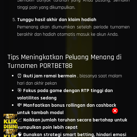
Semakin banyak taruhan yang Anda pasang, semakin
tinggi poin yang dikumpulkan.
Tunggu hasil akhir dan klaim hadiah
Pemenang akan diumumkan setelah periode turnamen
berakhir dan hadiah otomatis masuk ke akun Anda.
Tips Meningkatkan Peluang Menang di
Turnamen PORTBET88
⏰
Ikuti jam ramai bermain
, biasanya saat malam
hari dan akhir pekan
🎯
Fokus pada game dengan RTP tinggi dan
volatilitas sedang
💸
Manfaatkan bonus rollingan dan cashback
untuk tambah modal
📈
Naikkan jumlah taruhan secara bertahap untuk
kumpulkan poin lebih cepat
🧠
Gunakan strategi smart betting, hindari emosi