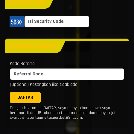
SECURITY CODE
INFORMASI LAINNYA
Kode Referral
(Optional) Kosongkan jika tidak ada
DAFTAR
Dengan klik tombol DAFTAR, saya menyatakan bahwa saya
berumur diatas 18 tahun dan telah membaca dan menyetujui
syarat & ketentuan situsportbet88.it.com.