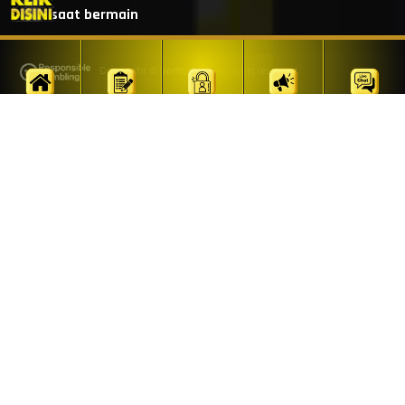
saat bermain
Copyright ©
portbet88
, All rights reserved.
Home
Daftar
Login
Promosi
Livechat